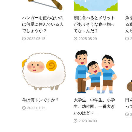
ハンガーを使わないの
朝に食べるとメリット
魚
は何県に住んでいる人
がありそうな食べ物っ
る
でしょうか？
てな～んだ？
ん
2022.05.15
2025.05.29
羊は何トンですか？
大学生、中学生、小学
田
生、幼稚園。一番大き
っ
2023.01.15
いのはど～...
2023.04.03