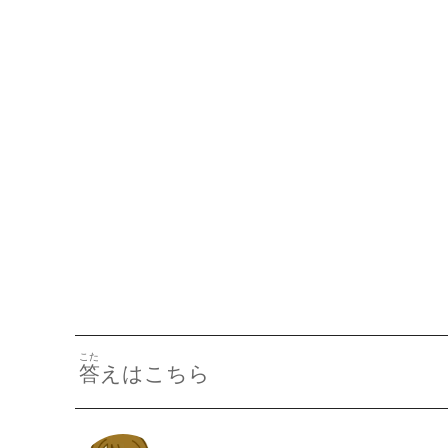
こた
答
えはこちら