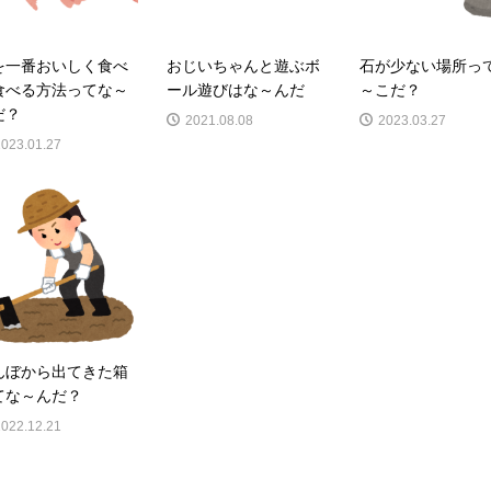
を一番おいしく食べ
おじいちゃんと遊ぶボ
石が少ない場所っ
食べる方法ってな～
ール遊びはな～んだ
～こだ？
だ？
2021.08.08
2023.03.27
2023.01.27
んぼから出てきた箱
てな～んだ？
2022.12.21