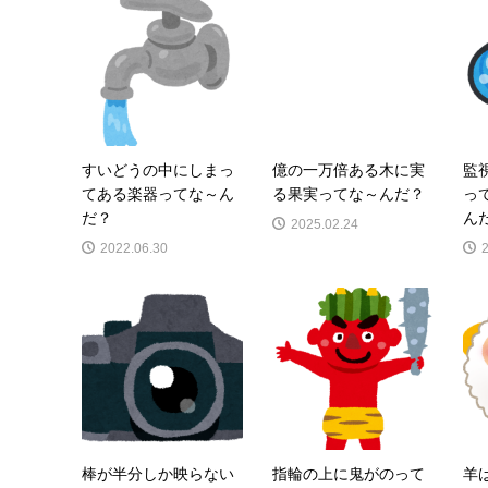
すいどうの中にしまっ
億の一万倍ある木に実
監
てある楽器ってな～ん
る果実ってな～んだ？
っ
だ？
ん
2025.02.24
2022.06.30
棒が半分しか映らない
指輪の上に鬼がのって
羊