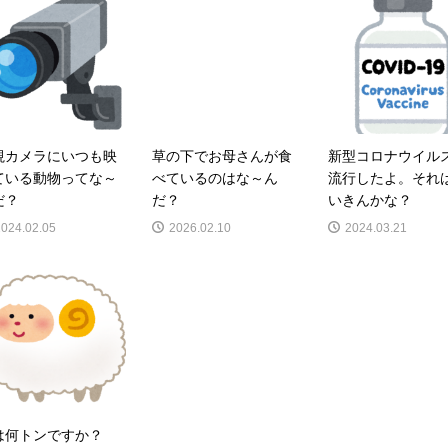
視カメラにいつも映
草の下でお母さんが食
新型コロナウイル
ている動物ってな～
べているのはな～ん
流行したよ。それ
だ？
だ？
いきんかな？
2024.02.05
2026.02.10
2024.03.21
は何トンですか？