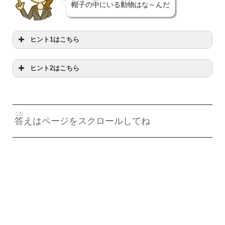
帽子
の
中
にいる
動物
はな～んだ
ヒント1はこちら
ヒント2はこちら
おお
からだ
あって
大
きな
体
だよ
モォ～ってなくよ
こた
答
えはページをスクロールしてね