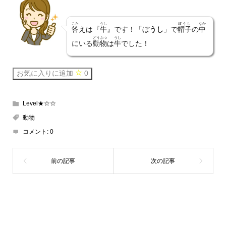
こた
うし
ぼうし
なか
答
えは『
牛
』です！「ぼ
うし
」で
帽子
の
中
どうぶつ
うし
にいる
動物
は
牛
でした！
お気に入りに追加
0
Level★☆☆
動物
コメント:
0