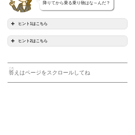
降
りてから
乗
る
乗
り
物
はな～んだ？
ヒント1はこちら
ヒント2はこちら
ひと
の
さんの
人
が
乗
れるよ
じめん
した
はし
地面
の
下
を
走
るよ
こた
答
えはページをスクロールしてね