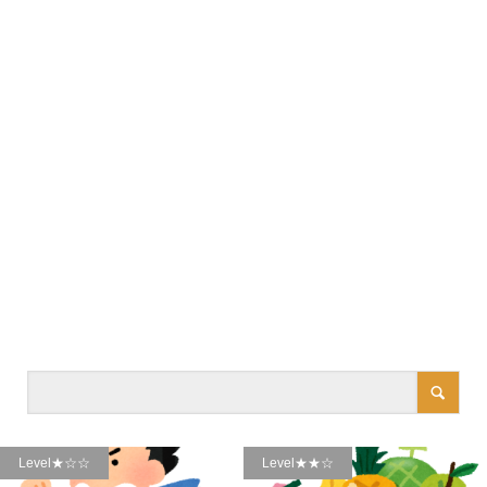
Level★☆☆
Level★★★