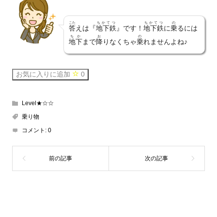
こた
ちかてつ
ちかてつ
の
答
えは『
地下鉄
』です！
地下鉄
に
乗
るには
ちか
お
の
地下
まで
降
りなくちゃ
乗
れませんよね♪
お気に入りに追加
0
Level★☆☆
乗り物
コメント:
0