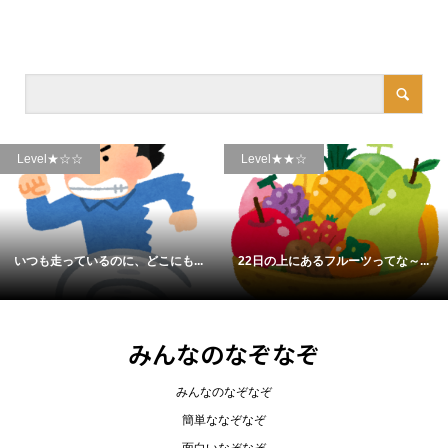
Level★★☆
Level★☆☆
に、どこにも...
22日の上にあるフルーツってな～...
「から」という名前
みんなのなぞなぞ
みんなのなぞなぞ
簡単ななぞなぞ