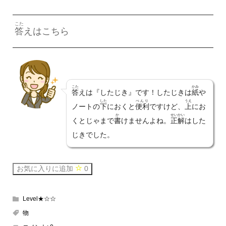
こた
答
えはこちら
こた
かみ
答
えは『したじき』です！したじきは
紙
や
した
べんり
うえ
ノートの
下
におくと
便利
ですけど、
上
にお
か
せいかい
くとじゃまで
書
けませんよね。
正解
はした
じきでした。
お気に入りに追加
0
Level★☆☆
物