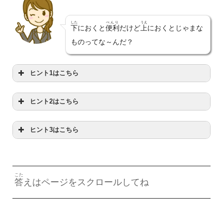
した
べんり
うえ
下
におくと
便利
だけど
上
におくとじゃまな
ものってな～んだ？
ヒント1はこちら
ヒント2はこちら
ぶんぼうぐ
文房具
だよ
ヒント3はこちら
つか
によく
使
うものだよ
か
ートを
書
くときに
こた
答
えはページをスクロールしてね