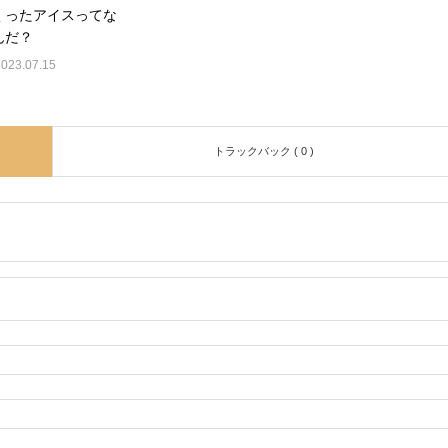
くったアイスってな
んだ？
2023.07.15
トラックバック ( 0 )