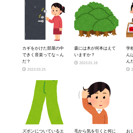
カギをかけた部屋の中
森には木が何本はえて
学
できく音楽ってな～ん
いますか？
ん
だ？
んだ
2023.01.16
2023.03.25
ズボンについているエ
毛から気を引くと何に
お