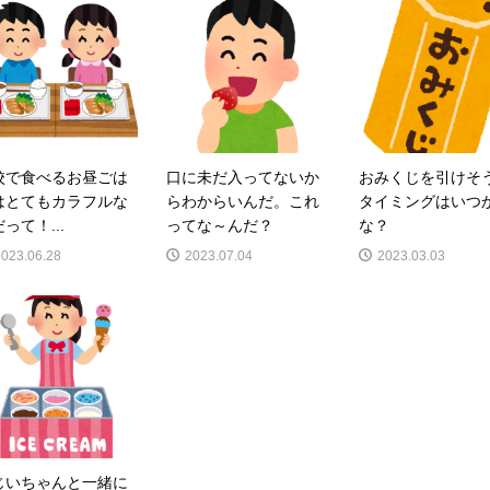
校で食べるお昼ごは
口に未だ入ってないか
おみくじを引けそ
はとてもカラフルな
らわからいんだ。これ
タイミングはいつ
って！...
ってな～んだ？
な？
2023.06.28
2023.07.04
2023.03.03
じいちゃんと一緒に