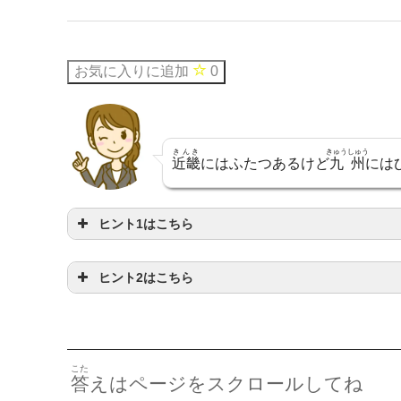
お気に入りに追加
0
きんき
きゅうしゅう
近畿
にはふたつあるけど
九州
には
ヒント1はこちら
ヒント2はこちら
んき
きゅうしゅう
畿
と
九州
をよくみてね
ひらがなにしてみようね
こた
答
えはページをスクロールしてね