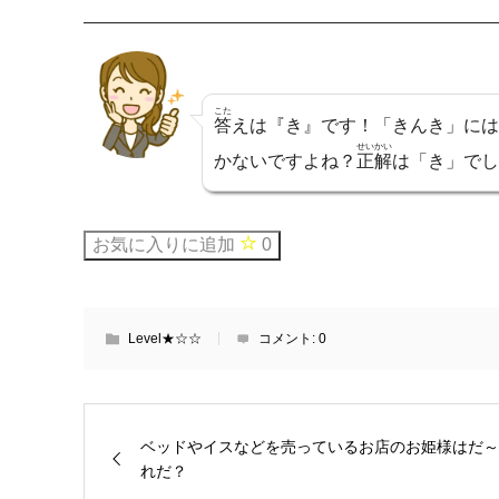
こた
答
えは『き』です！「きんき」には
せいかい
かないですよね？
正解
は「き」でし
お気に入りに追加
0
Level★☆☆
コメント:
0
ベッドやイスなどを売っているお店のお姫様はだ～
れだ？