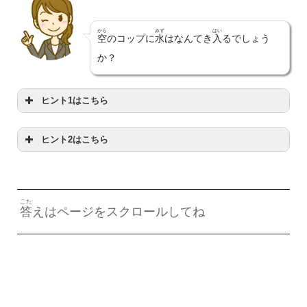
から
みず
はい
空
のコップに
水
はなんてき
入
るでしょう
か？
ヒント1はこちら
ヒント2はこちら
いうところがポイン
ップではなくなるか
こた
答
えはページをスクロールしてね