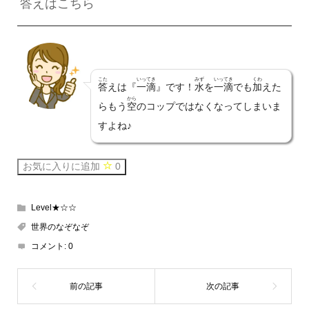
答
えはこちら
こた
いってき
みず
いってき
くわ
答
えは『
一滴
』です！
水
を
一滴
でも
加
えた
から
らもう
空
のコップではなくなってしまいま
すよね♪
お気に入りに追加
0
Level★☆☆
世界のなぞなぞ
コメント:
0