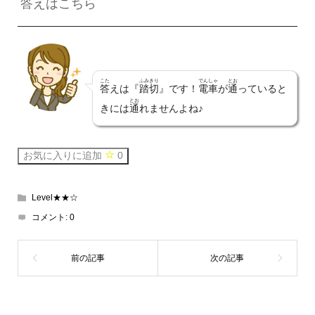
答
えはこちら
こた
ふみきり
でんしゃ
とお
答
えは『
踏切
』です！
電車
が
通
っていると
とお
きには
通
れませんよね♪
お気に入りに追加
0
Level★★☆
コメント:
0