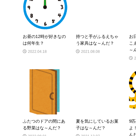
お昼の12時が好きなの
持つと手がふるえちゃ
お
は何年生？
う家具はな～んだ？
こ
～
2022.04.18
2021.08.08
ふたつのドアの間にあ
夏を気にしているお菓
9
る野菜はな～んだ？
子はな～んだ？
よ
ん