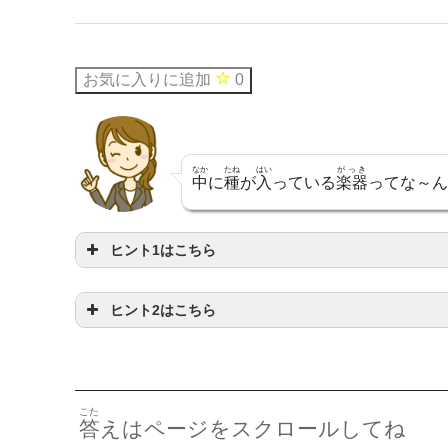
お気に入りに追加
0
なか
たね
はい
がっき
中
に
種
が
入
っている
楽器
ってな～ん
ヒント1はこちら
ヒント2はこちら
なか
たね
はい
中
に
種
が
入
ってるんだよ
〇〇タネ〇〇
こた
答
えはページをスクロールしてね