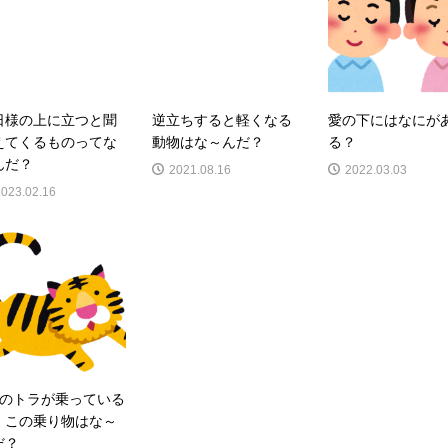
日様の上に立つと聞
逆立ちすると軽くなる
愛の下にはなにが
えてくるものってな
動物はな～んだ？
る？
んだ？
2021.08.16
2022.03.03
2023.02.16
匹のトラが乗っている
！この乗り物はな～
だ？