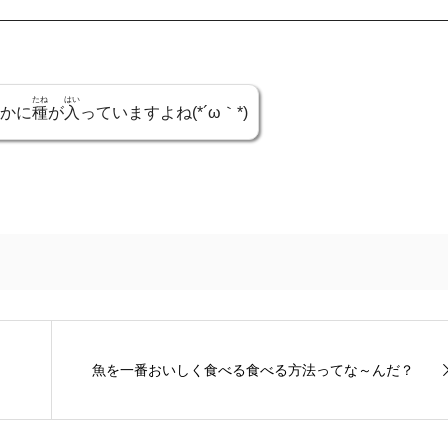
たね
はい
かに
種
が
入
っていますよね(*´ω｀*)
魚を一番おいしく食べる食べる方法ってな～んだ？