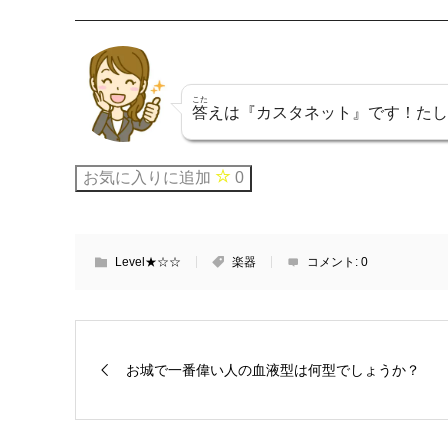
こた
答
えは『カスタネット』です！たし
お気に入りに追加
0
Level★☆☆
楽器
コメント:
0
お城で一番偉い人の血液型は何型でしょうか？