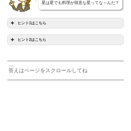
星
は
星
でも
料理
が
得意
な
星
ってな～んだ？
ヒント1はこちら
ヒント2はこちら
や
とくい
を
焼
くのが
得意
だよ
スターっていうよね
こた
答
えはページをスクロールしてね