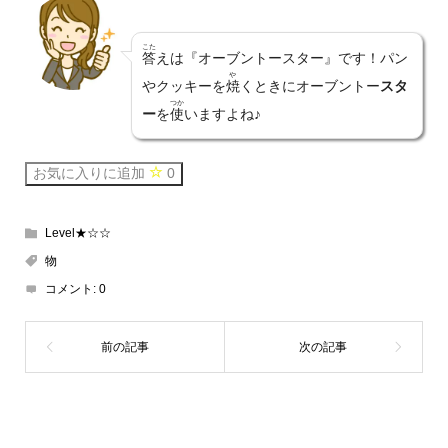
こた
答
えは『オーブントースター』です！パン
や
やクッキーを
焼
くときにオーブントー
スタ
つか
ー
を
使
いますよね♪
お気に入りに追加
0
Level★☆☆
物
コメント:
0