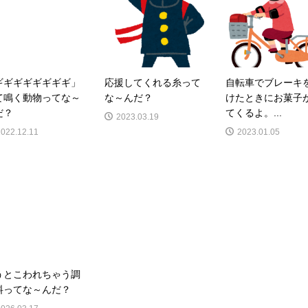
ギギギギギギギギ」
応援してくれる糸って
自転車でブレーキ
て鳴く動物ってな～
な～んだ？
けたときにお菓子
だ？
てくるよ。...
2023.03.19
2022.12.11
2023.01.05
うとこわれちゃう調
料ってな～んだ？