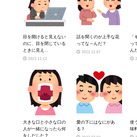
目を開けると見えない
話を聞くのが上手な花
「
のに、目を閉じている
ってな～んだ？
っ
ときに見え...
ん
2022.11.07
2021.11.12
大きな口と小さな口の
愛の下にはなにがあ
使
人が一緒になったら何
る？
味
をしだした？