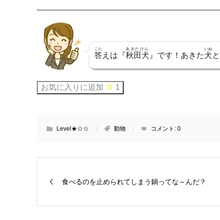
こた
あきたけん
いぬ
答
えは『
秋田犬
』です！あきた
犬
と
お気に入りに追加
1
Level★☆☆
動物
コメント:
0
食べるのを止められてしまう鍋ってな～んだ？