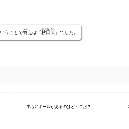
こた
あきたけん
いうことで
答
えは『
秋田犬
』でした。
中心にポールがあるのはど～こだ？