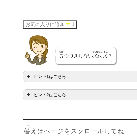
お気に入りに追加
1
なが
いぬ
なにけん
長
つづきしない
犬
何犬
？
ヒント1はこちら
ヒント2はこちら
うことはどういうこと？
は、あきるってことだよ
こた
答
えはページをスクロールしてね