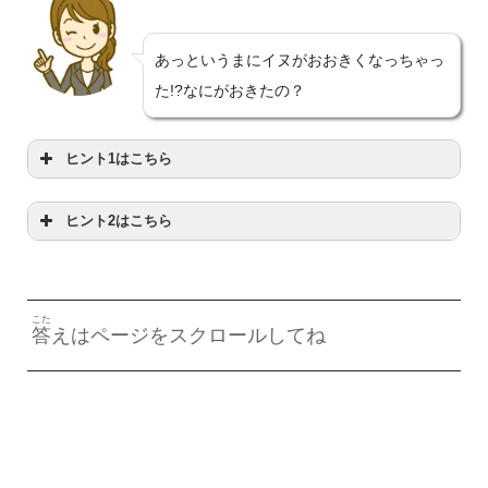
あっというまにイヌがおおきくなっちゃっ
た!?なにがおきたの？
ヒント1はこちら
ヒント2はこちら
かんじ
かんが
漢字
で
考
えてみてね
おお
に
大
きくなるにはど
こた
答
えはページをスクロールしてね