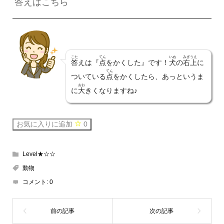
答
えはこちら
こた
てん
いぬ
みぎうえ
答
えは『
点
をかくした』です！
犬
の
右上
に
てん
ついている
点
をかくしたら、あっというま
おお
に
大
きくなりますね♪
お気に入りに追加
0
Level★☆☆
動物
コメント:
0