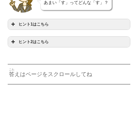
あまい「す」ってどんな「す」？
ヒント1はこちら
ヒント2はこちら
だいす
みんな
大好
きだよ
あまくておいしいよ
こた
答
えはページをスクロールしてね