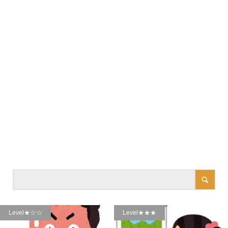
Level★☆☆
Level★★★