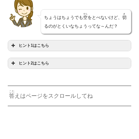
そら
き
ちょうはちょうでも
空
をとべないけど、
切
るのがとくいなちょうってな～んだ？
ヒント1はこちら
ヒント2はこちら
キッチンにあるよ
つか
にはかならず
使
うよ
こた
答
えはページをスクロールしてね