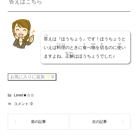
答
えはこちら
こた
答
えは『ほうちょう』です！ほうちょうと
りょうり
た
もの
き
つか
いえば
料理
のときに
食
べ
物
を
切
るのに
使
い
せいかい
ますよね。
正解
はほうちょうでした♪
お気に入りに追加
0
Level★☆☆
コメント:
0