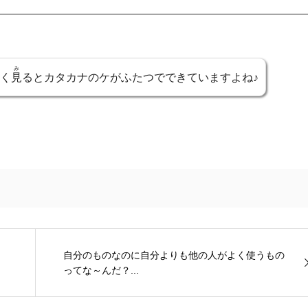
み
く
見
るとカタカナのケがふたつでできていますよね♪
自分のものなのに自分よりも他の人がよく使うもの
ってな～んだ？...