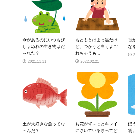
傘があるのにいつもび
もともとはまっ黒だけ
百
しょぬれの生き物はだ
ど、つかうと白くよご
な
～れだ？
れちゃうも...
2021.11.11
2022.02.21
土が大好きな魚ってな
お花がず～っとキレイ
ぼ
～んだ？
にさいている県ってど
雲