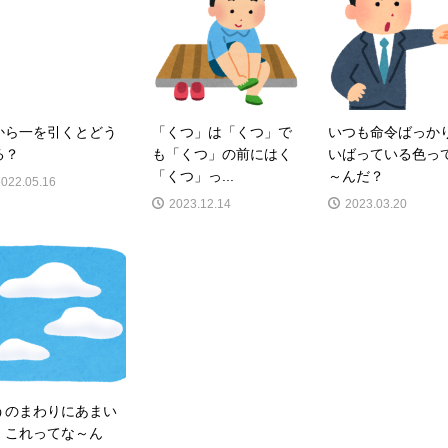
から一を引くとどう
「くつ」は「くつ」で
いつも命令ばっか
る？
も「くつ」の前にはく
いばっている色っ
「くつ」っ...
～んだ？
2022.05.16
2023.12.14
2023.03.20
うのまわりにあまい
。これってな～ん