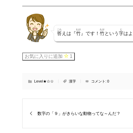
こた
たけ
たけ
じ
答
えは『
竹
』です！
竹
という
字
はよ
お気に入りに追加
1
Level★☆☆
漢字
コメント:
0
数字の「９」がきらいな動物ってな～んだ？