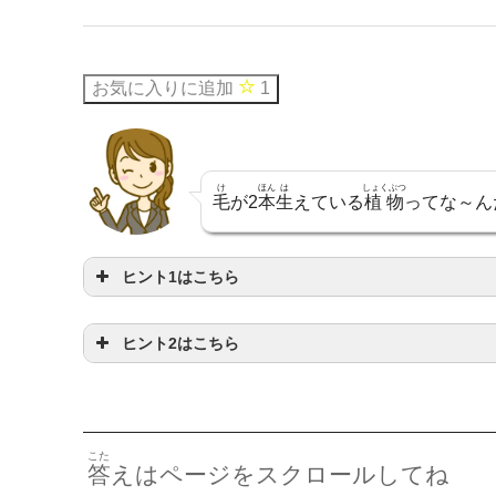
お気に入りに追加
1
け
ほん
は
しょくぶつ
毛
が2
本
生
えている
植物
ってな～ん
ヒント1はこちら
ヒント2はこちら
かた
しょくぶつ
硬
い
植物
だよ
をカタカナににてみよう
こた
答
えはページをスクロールしてね