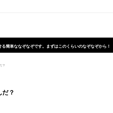
ける簡単ななぞなぞです。まずはこのくらいのなぞなぞから！
だ？
んだ？