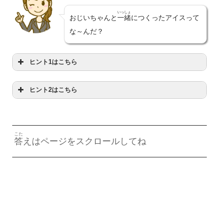
いっしょ
おじいちゃんと
一緒
につくったアイスって
な～んだ？
ヒント1はこちら
ヒント2はこちら
かた
のいい
方
にすると？
そふ
は
祖父
ともいうよね
こた
答
えはページをスクロールしてね