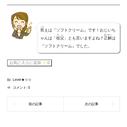
こた
答
えは『ソフトクリーム』です！おじいち
そふ
せいかい
ゃんは「
祖父
」とも言いますよね？
正解
は
『ソフトクリーム』でした。
お気に入りに追加
0
Level★☆☆
コメント:
0