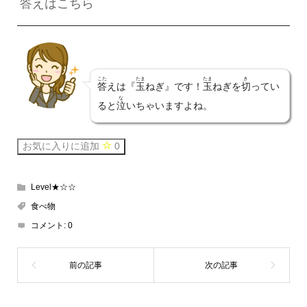
答
えはこちら
こた
たま
たま
き
答
えは『
玉
ねぎ』です！
玉
ねぎを
切
ってい
な
ると
泣
いちゃいますよね。
お気に入りに追加
0
Level★☆☆
食べ物
コメント:
0