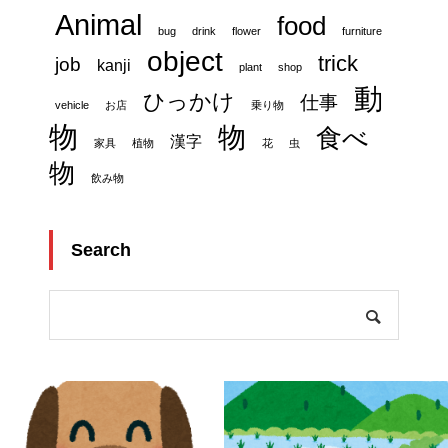
Animal
food
bug
drink
flower
furniture
object
trick
job
kanji
plant
shop
動
ひっかけ
仕事
vehicle
お店
乗り物
物
物
食べ
漢字
家具
植物
花
虫
物
飲み物
Search