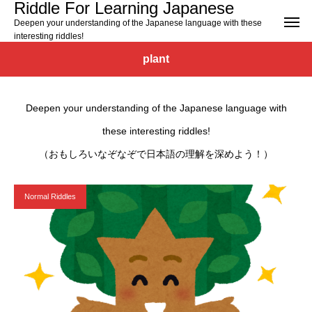
Riddle For Learning Japanese
Deepen your understanding of the Japanese language with these
interesting riddles!
plant
Deepen your understanding of the Japanese language with
these interesting riddles!
（おもしろいなぞなぞで日本語の理解を深めよう！）
Normal Riddles