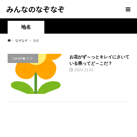
みんなのなぞなぞ
地名
なぞなぞ
地名
お花がず～っとキレイにさいて
Level★☆☆
いる県ってど～こだ？
2023.11.01