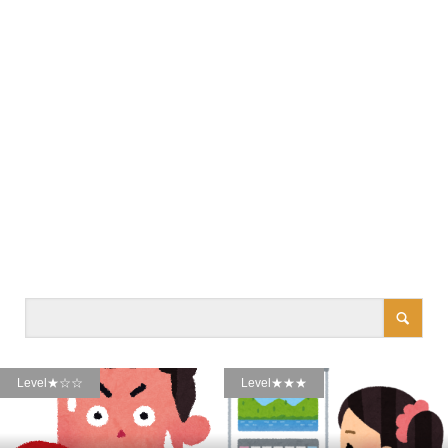
Level★☆☆
Level★★★